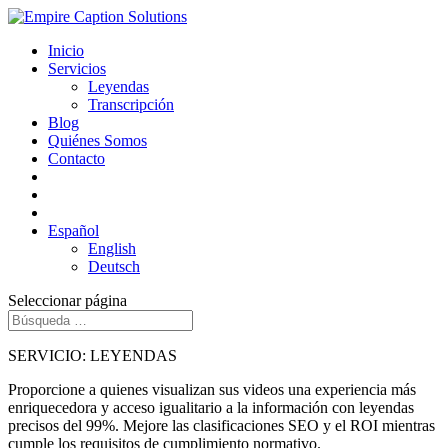
Inicio
Servicios
Leyendas
Transcripción
Blog
Quiénes Somos
Contacto
Español
English
Deutsch
Seleccionar página
SERVICIO: LEYENDAS
Proporcione a quienes visualizan sus videos una experiencia más
enriquecedora y acceso igualitario a la información con leyendas
precisos del 99%. Mejore las clasificaciones SEO y el ROI mientras
cumple los requisitos de cumplimiento normativo.